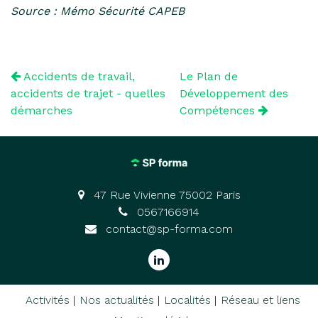
Source : Mémo Sécurité CAPEB
Accidents de travail,
Le Plan de
accidents de trajet - quelles
Développement des
démarches
Compétences
47 Rue Vivienne 75002 Paris
0567166914
contact@sp-forma.com
Activités
Nos actualités
Localités
Réseau et liens