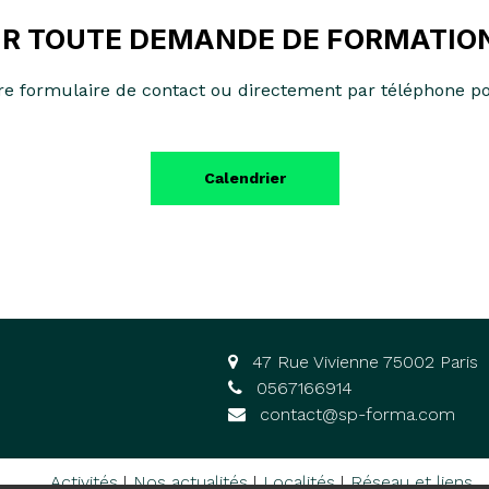
R TOUTE DEMANDE DE FORMATION
tre formulaire de contact ou directement par téléphone po
Calendrier
47 Rue Vivienne 75002 Paris
0567166914
contact@sp-forma.com
Activités
Nos actualités
Localités
Réseau et liens