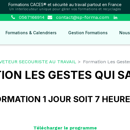
Formations CACES® et sécurité au travail partout en France
Un interlocuteur unique pour gérer vos formations et recyclages
0567166914
contact@sp-forma.com
Formations & Calendriers
Gestion Formations
Nous
VETEUR SECOURISTE AU TRAVAIL
Formation Les Geste
ION LES GESTES QUI 
RMATION 1 JOUR SOIT 7 HEUR
Télécharger le programme