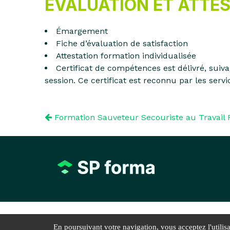
ÉVALUATION ET ATTE
Émargement
Fiche d’évaluation de satisfaction
Attestation formation individualisée
Certificat de compétences est délivré, suiv
session. Ce certificat est reconnu par les servic
Formation Sauveteur Secouriste au Travail
En poursuivant votre navigation, vous acceptez l'utilisa
Mentions l