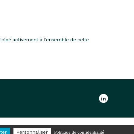
ticipé activement à l’ensemble de cette
ter
Personnaliser
Politique de confidentialité
s
2026