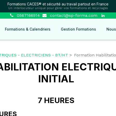
Formations CACES® et sécurité au travail partout en France
Un interlocuteur unique pour gérer vos formations et recyclages
0567166914
contact@sp-forma.com
Formations & Calendriers
Gestion Formations
Nous
RIQUES - ELECTRICIENS - BT/HT
Formation Habilitatio
BILITATION ELECTRIQU
INITIAL
7 HEURES
EURES