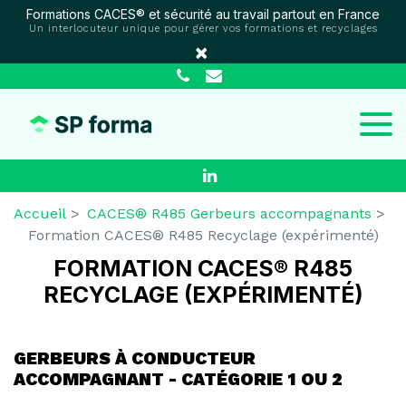
Panneau de gestion des cookies
Formations CACES® et sécurité au travail partout en France
Un interlocuteur unique pour gérer vos formations et recyclages
×
Accueil
CACES® R485 Gerbeurs accompagnants
Formation CACES® R485 Recyclage (expérimenté)
FORMATION CACES® R485
RECYCLAGE (EXPÉRIMENTÉ)
GERBEURS À CONDUCTEUR
ACCOMPAGNANT - CATÉGORIE 1 OU 2