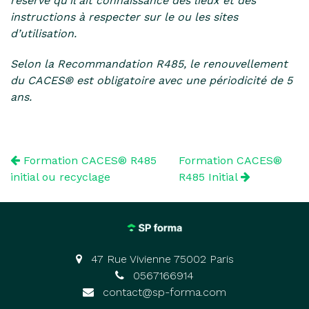
réserve qu’il ait connaissance des lieux et des
instructions à respecter sur le ou les sites
d’utilisation.
Selon la Recommandation R485, le renouvellement
du CACES® est obligatoire avec une périodicité de 5
ans.
Formation CACES® R485
Formation CACES®
initial ou recyclage
R485 Initial
47 Rue Vivienne 75002 Paris
0567166914
contact@sp-forma.com