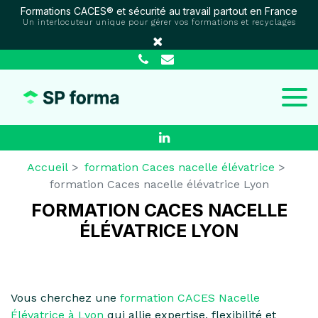
Panneau de gestion des cookies
Formations CACES® et sécurité au travail partout en France
Un interlocuteur unique pour gérer vos formations et recyclages
×
Accueil
formation Caces nacelle élévatrice
formation Caces nacelle élévatrice Lyon
FORMATION CACES NACELLE
ÉLÉVATRICE LYON
Vous cherchez une
formation CACES Nacelle
Élévatrice à Lyon
qui allie expertise, flexibilité et