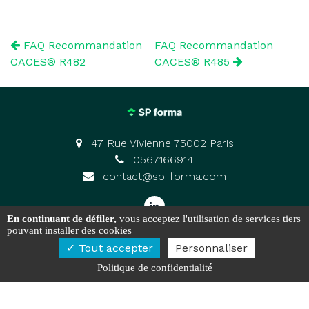
FAQ Recommandation
FAQ Recommandation
CACES® R482
CACES® R485
47 Rue Vivienne 75002 Paris
0567166914
contact@sp-forma.com
En continuant de défiler,
vous acceptez l'utilisation de services tiers
pouvant installer des cookies
Activités
Nos actualités
Localités
Réseau et liens
Tout accepter
Personnaliser
Mentions légales
Politique de confidentialité
Charte d’utilisation des données
Gestion des cookies