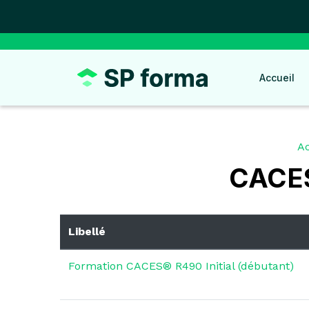
Panneau de gestion des cookies
Accueil
Ac
CACES
Libellé
Formation CACES® R490 Initial (débutant)