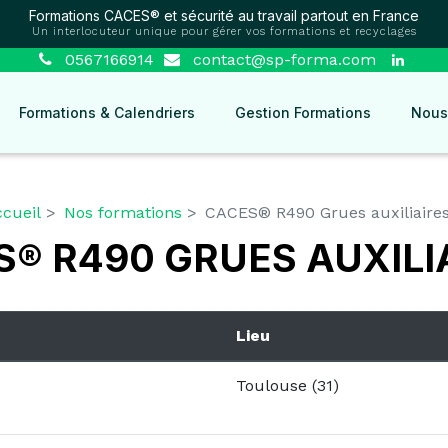
Formations CACES® et sécurité au travail partout en France
Un interlocuteur unique pour gérer vos formations et recyclages
0567166914
contact@sp-forma.com
Formations & Calendriers
Gestion Formations
Nous
cueil
Nos formations
CACES® R490 Grues auxiliaire
® R490 GRUES AUXILI
Lieu
Toulouse (31)