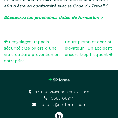
afin d'être en conformité avec le Code du Travail ?
Découvrez les prochaines dates de formation >
Recyclages, rappels
Heurt piéton et chariot
sécurité : les piliers d’une
élévateur : un accident
vraie culture prévention en
encore trop fréquent
entreprise
47 Rue Vivienne 75002 Paris
0567166914
contact@sp-forma.com